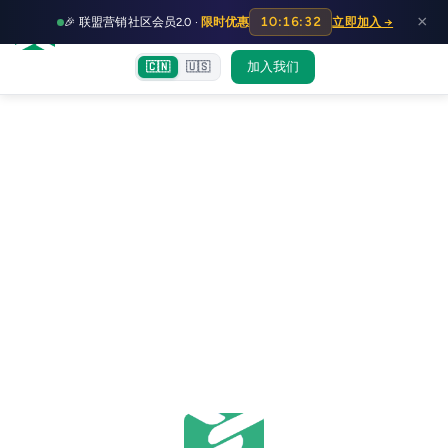
HOT
HO
×
10:16:32
🎉 联盟营销社区会员2.0 ·
限时优惠
立即加入 →
富裕者联盟
首页
文章
训练营
出海教程
认知偏差指南
社群交流
加入我们
🇨🇳
🇺🇸