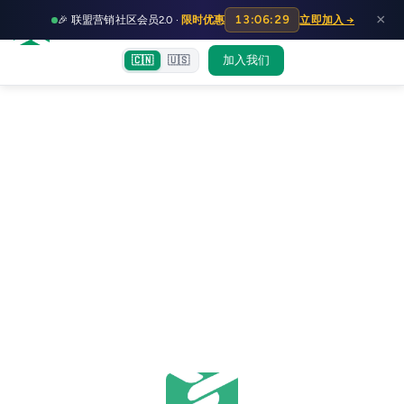
HOT
HO
×
13:06:29
🎉 联盟营销社区会员2.0 ·
限时优惠
立即加入 →
富裕者联盟
首页
文章
训练营
出海教程
认知偏差指南
社群交流
加入我们
🇨🇳
🇺🇸