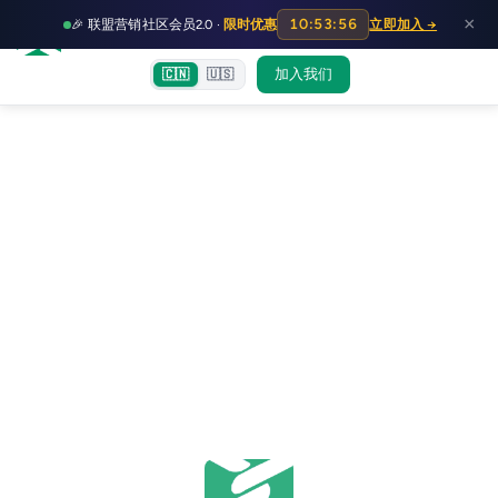
HOT
HO
×
10:53:56
🎉 联盟营销社区会员2.0 ·
限时优惠
立即加入 →
富裕者联盟
首页
文章
训练营
出海教程
认知偏差指南
社群交流
加入我们
🇨🇳
🇺🇸