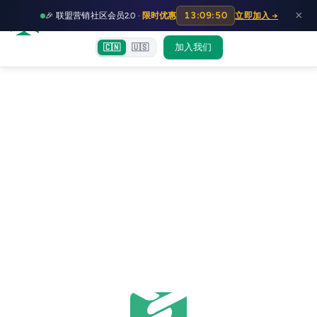
HOT
HO
×
13:09:50
🎉 联盟营销社区会员2.0 ·
限时优惠
立即加入 →
富裕者联盟
首页
文章
训练营
出海教程
认知偏差指南
社群交流
加入我们
🇨🇳
🇺🇸