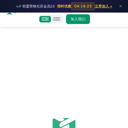
HOT
HO
×
04:16:21
🎉 联盟营销社区会员2.0 ·
限时优惠
立即加入 →
富裕者联盟
首页
文章
训练营
出海教程
认知偏差指南
社群交流
加入我们
🇨🇳
🇺🇸