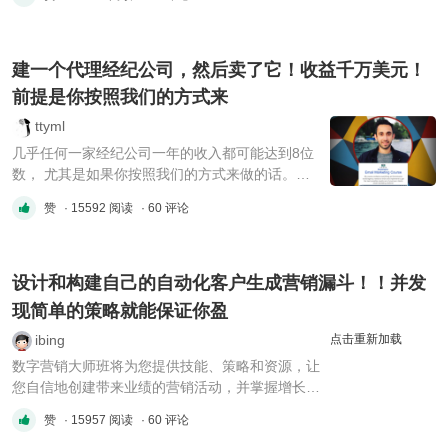
├─A. Prometheus Profit (MemberShip Access) │
1. Introduction.mkv │ 2. Selecting a Product.mkv
│ 3. Implement, Improve and Tweak.mkv ...
建一个代理经纪公司，然后卖了它！收益千万美元！
前提是你按照我们的方式来
ttyml
几乎任何一家经纪公司一年的收入都可能达到8位
数， 尤其是如果你按照我们的方式来做的话。
[code] The Agency Acceleration Course 00-
赞
· 15592 阅读
· 60 评论
Module 0 - Foreword.pdf 01a-Module 1 - Are
You Ready to Scale.pdf 01b-Junior Email
Marketer Onboarding.xlsx 01b-Module 1 -
Standard Operating Proce ...
设计和构建自己的自动化客户生成营销漏斗！！并发
现简单的策略就能保证你盈
ibing
点击重新加载
数字营销大师班将为您提供技能、策略和资源，让
您自信地创建带来业绩的营销活动，并掌握增长任
何业务的能力。 │ └─Digital Marketing Mastery │
赞
· 15957 阅读
· 60 评论
│ Resources.txt │ │ │ ├─1 - Introduction │ │ 1 -