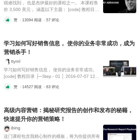
很难找到， 也是杰伊最好的课程之一。 本课程售
价 3,500 美元， 涵盖以下主题： [code] 教程目录
CD 01.mp3 CD 02.mp3 CD 03.mp3 CD 04.mp3
赞
· 13094 阅读
· 57 评论
CD 05.mp3 CD 06.mp3 CD 07.mp3 CD 08.mp3
CD 09.mp3 Cd 10.mp3 CD 11.mp3 CD 12.mp3
...
学习如何写好销售信息， 使你的业务非常成功，成为
营销杀手！
ttyml
学习如何写好销售信息， 使你的业务非常成功。
[code] 教程目录 ├─Step - 01 │ 2016-07-07 12-
59-15.jpg │ How to use the Google Keyword
赞
· 14527 阅读
· 63 评论
Planner.mkv │ Market Research - Marketing
Rebel Insiders Club.mkv │ SWS2-workbook-
lesson01-07.pdf │ 说明.txt │ ├─Step - ...
高级内容营销：揭秘研究报告的创作和发布的秘籍，
快速提升你的营销策略！
ibing
这门课程包含我精心制作的模板，将为你提供所有