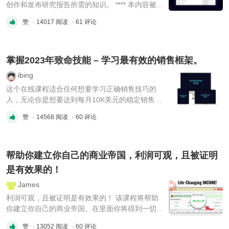
创作和发布研究报告所需的知识。 **** 本内容被作
者隐藏 ****
赞
· 14017 阅读
· 61 评论
掌握2023年致命技能 – 学习最有效的销售框架。
ibing
这个在线课程适合任何想要学习正确销售技巧的
人，无论你是想要达到每月10K美元的稳定销售，
还是想要将你的销售率提高2倍，以提升到下一个
赞
· 14568 阅读
· 60 评论
级别，即使你已经是一名经验丰富的销售专业人
士。 我从使用复杂的销售流程转变到了一个简单
而有效的销售流程，该流程专注于促使人们采取行
动。 这个流程让我成为了一个销售专业人士需要
帮助你建立你自己的商业帝国，利润可观，且被证明
...
是有效果的！
James
利润可观，且被证明是有效果的！ 该课程将帮助
你建立你自己的商业帝国。在里面你将得到一切你
需要成为一个成功的营销策略。 [code] 教程目录
赞
· 13052 阅读
· 60 评论