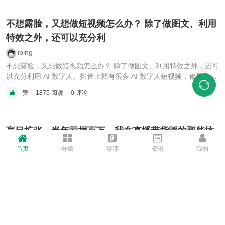
Introduce instructor and background, course
overview English.vtt │ ...
不想露脸，又想做短视频怎么办？ 除了做图文、利用
特效之外，还可以充分利
ibing
不想露脸，又想做短视频怎么办？ 除了做图文、利用特效之外，还可
以充分利用 AI 数字人。抖音上就有很多 AI 数字人短视频，都是几
万、十几万赞的，妥妥的流量密码。 不过想要自己生成 AI 数字人，
赞
· 1875 阅读
· 0 评论
还是挺难的，光找教程就花费很多时间了。因此，我们特意邀请@小
辉AI教练 录制了适合大众的数字人生成教程视频，从原理讲解、SD
...
盲目扩张、半年亏损百万，我在直播带货踩的那些坑
sywoaini
首页
分类
导读
资讯
我的
大家在，看到了很多做直播带货成功的案例，从月
入十万到年入千万，但真的这么容易成功吗？对于
普通人而言，亏损退场的比比皆是。本期「合伙
赞
· 2166 阅读
· 6 评论
人」专栏，我们就邀请来@金子 老师，为我们分
享他半年亏损百万的经验。在他的分享中，你能看
到很多经常见到的问题，比如：-找到项目后，搭
建团队都有哪些坑；-别人都能赚钱的带货形式 ...
“贝佐斯称，亚马逊将努力遏制气候变化，并且鼓励员