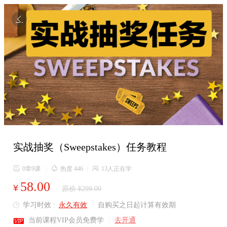

实战抽奖（Sweepstakes）任务教程

0章9课
|

热度 446
|

13人正在学
58.00
¥
原价 ¥299.00
学习时效 :
永久有效
|
自购买之日起计算有效期


当前课程VIP会员免费学
|
去开通