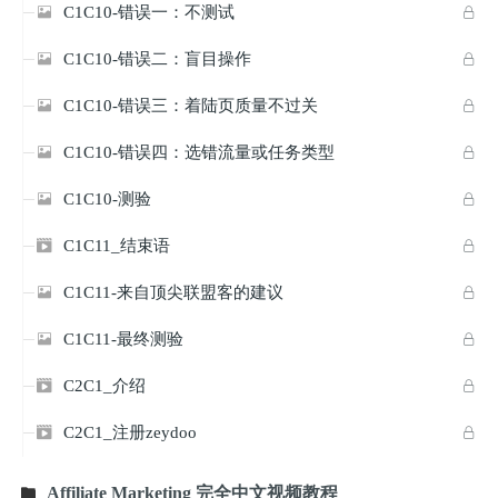
C1C10-错误一：不测试


C1C10-错误二：盲目操作


C1C10-错误三：着陆页质量不过关


C1C10-错误四：选错流量或任务类型


C1C10-测验


C1C11_结束语


C1C11-来自顶尖联盟客的建议


C1C11-最终测验


C2C1_介绍


C2C1_注册zeydoo


Affiliate Marketing 完全中文视频教程
