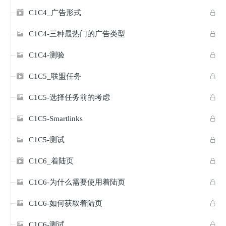
C1C4_广告形式


C1C4-三种最热门的广告类型


C1C4-测验


C1C5_联盟任务


C1C5-选择任务前的考虑


C1C5-Smartlinks


C1C5-测试


C1C6_着陆页


C1C6-为什么需要使用着陆页


C1C6-如何获取着陆页


C1C6-测试

