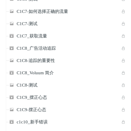
C1C7-如何选择正确的流量


C1C7-测试


C1C7_获取流量


C1C8_广告活动追踪


C1C8-追踪的重要性


C1C8_Voluum 简介


C1C8-测试


C1C9_摆正心态


C1C9-摆正心态


c1c10_新手错误

