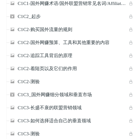
C1C1-国外网赚术语/国外联盟营销常见名词/Affiliate名词解释


C1C2_起步


C1C2-购买国外流量的规则


C1C2-国外网赚预算、工具和其他重要的内容


C1C2-追踪工具背后的原理


C1C2-着陆页以及它们的作用


C1C2-测验


C1C3_国外网赚细分领域和垂直市场


C1C3-长盛不衰的联盟营销领域


C1C3-如何选择适合自己的垂直领域


C1C3-测验

