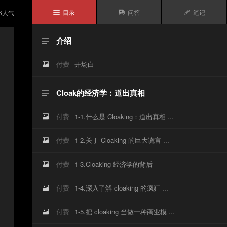
目录
问答
笔记
6
人气



介绍

付费
开场白

Cloak的经济学：道出真相

付费
1-1.什么是 Cloaking：道出真相 ...

付费
1-2.关于 Cloaking 的巨大谎言 ...

付费
1-3.Cloaking 经济学的背后

付费
1-4.深入了解 cloaking 的疯狂 ...

付费
1-5.把 cloaking 当做一种商业模 ...
