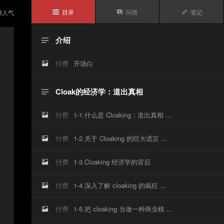
目录
问答
笔记
3
人气



介绍

付费
开场白

Cloak的经济学：道出真相

付费
1-1.什么是 Cloaking：道出真相 ...

付费
1-2.关于 Cloaking 的巨大谎言 ...

付费
1-3.Cloaking 经济学的背后

付费
1-4.深入了解 cloaking 的疯狂 ...

付费
1-5.把 cloaking 当做一种商业模 ...
