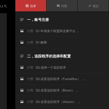
目录
问答
笔记
6
人气



一，账号注册

付费
D1-申请多个联盟和流量平台 ...

付费
D1-解释

二，追踪程序的选择和配置

付费
D2-选择一个追踪程序

付费
D2-设置追踪程序（Funnelflux） ...

付费
D2-设置追踪程序（Binom） ...

付费
D2-设置追踪程序（Voluum） ...
