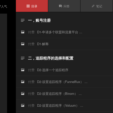
目录
问答
笔记
7
人气



一，账号注册

付费
D1-申请多个联盟和流量平台 ...

付费
D1-解释

二，追踪程序的选择和配置

付费
D2-选择一个追踪程序

付费
D2-设置追踪程序（Funnelflux） ...

付费
D2-设置追踪程序（Binom） ...

付费
D2-设置追踪程序（Voluum） ...
